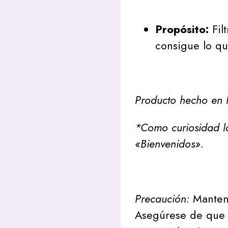
Propósito:
Fil
consigue lo q
Producto hecho en l
*Como curiosidad l
«Bienvenidos».
Precaución:
Mantene
Asegúrese de que l