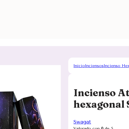
Inicio
Inciensos
Incienso He
Incienso A
hexagonal
Swagat
Valorado con
0
de 5