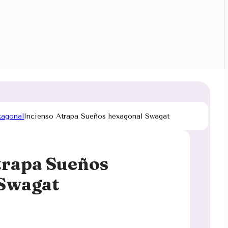
xagonal
Incienso Atrapa Sueños hexagonal Swagat
trapa Sueños
 Swagat