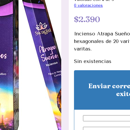
0
valoraciones
$
2.390
Incienso Atrapa Sueño
hexagonales de 20 vari
varitas.
Sin existencias
Enviar corr
exit