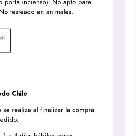
o porta incienso). No apto para
o testeado en animales.
al
do Chile
 se realiza al finalizar la compra
pedido.
1 a 4 días hábiles aprox.