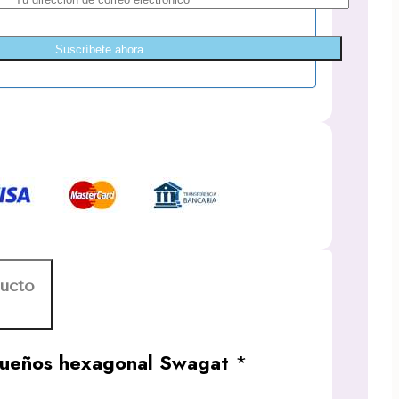
Suscríbete ahora
ducto
 Sueños hexagonal Swagat
*