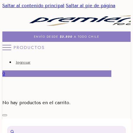
Saltar al contenido principal
Saltar al pie de página
ENVÍO DESDE
$3.500
A TODO CHILE
PRODUCTOS
Ingresar
0
No hay productos en el carrito.
🔍