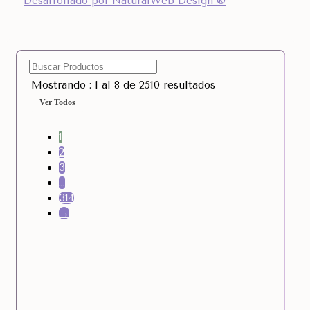
Desarrollado por NaturalWeb Design ®
Mostrando : 1 al 8 de 2510 resultados
Ver Todos
1
2
3
…
314
→