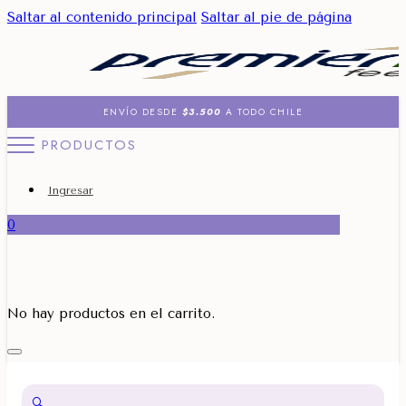
Saltar al contenido principal
Saltar al pie de página
ENVÍO DESDE
$3.500
A TODO CHILE
PRODUCTOS
Ingresar
0
No hay productos en el carrito.
🔍