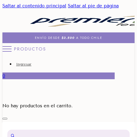
Saltar al contenido principal
Saltar al pie de página
ENVÍO DESDE
$3.500
A TODO CHILE
PRODUCTOS
Ingresar
0
No hay productos en el carrito.
🔍