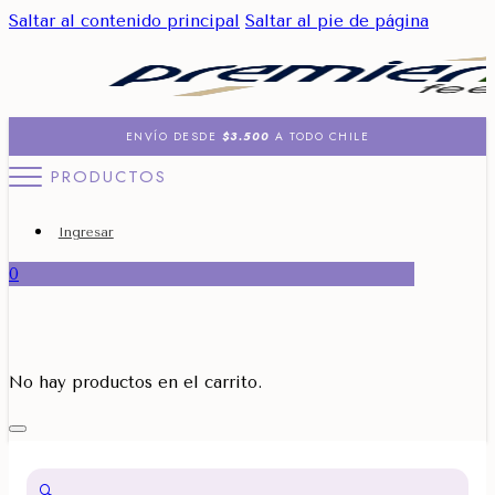
Saltar al contenido principal
Saltar al pie de página
ENVÍO DESDE
$3.500
A TODO CHILE
PRODUCTOS
Ingresar
0
No hay productos en el carrito.
🔍