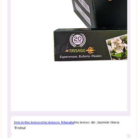
Inicio
Inciensos
Inciensos Masala
Incienso de Jazmín linea
Trishul