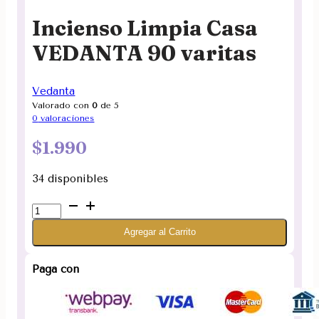
Incienso Limpia Casa
VEDANTA 90 varitas
Vedanta
Valorado con
0
de 5
0
valoraciones
$
1.990
34 disponibles
Incienso
Limpia
Agregar al Carrito
Casa
VEDANTA
90
Paga con
varitas
cantidad