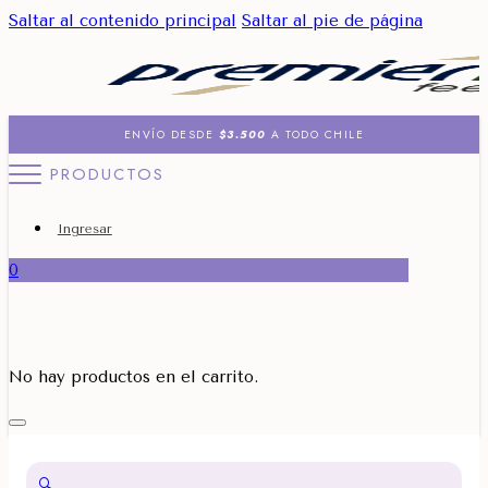
Saltar al contenido principal
Saltar al pie de página
ENVÍO DESDE
$3.500
A TODO CHILE
PRODUCTOS
Ingresar
0
No hay productos en el carrito.
🔍