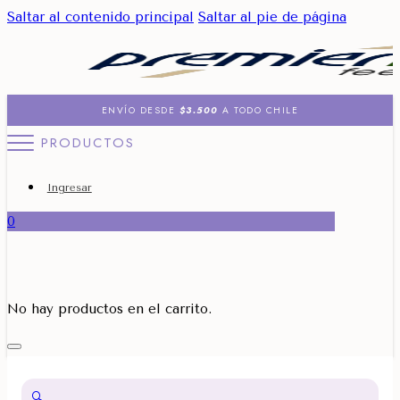
Saltar al contenido principal
Saltar al pie de página
ENVÍO DESDE
$3.500
A TODO CHILE
PRODUCTOS
Ingresar
0
No hay productos en el carrito.
🔍