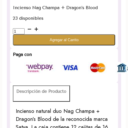
Incienso Nag Champa + Dragon’s Blood
23 disponibles
Incienso
Nag
Agregar al Carrito
Champa
+
Dragon's
Paga con
Blood
cantidad
Descripción de Producto
Incienso natural duo Nag Champa +
Dragon’s Blood de la reconocida marca
Satya. La caja contiene 12 cajitas de 16