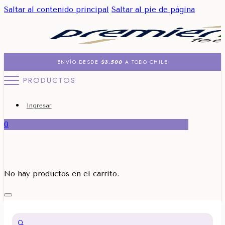
Saltar al contenido principal
Saltar al pie de página
ENVÍO DESDE
$3.500
A TODO CHILE
PRODUCTOS
Ingresar
0
No hay productos en el carrito.
🔍