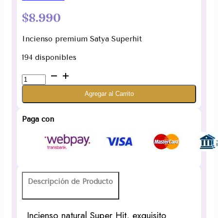
$
8.990
Incienso premium Satya Superhit
194 disponibles
Incienso
premium
Agregar al Carrito
Satya
Superhit
cantidad
Paga con
Descripción de Producto
Incienso natural Super Hit, exquisito