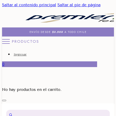
Saltar al contenido principal
Saltar al pie de página
ENVÍO DESDE
$3.500
A TODO CHILE
PRODUCTOS
Ingresar
0
No hay productos en el carrito.
🔍