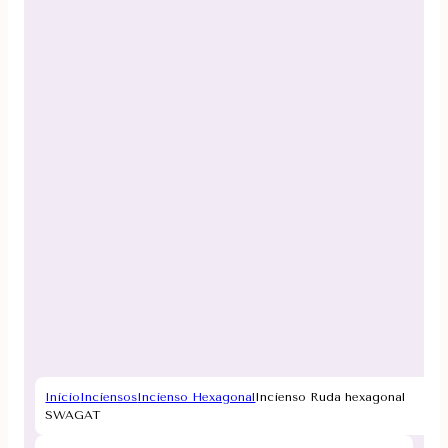
Inicio
Inciensos
Incienso Hexagonal
Incienso Ruda hexagonal
SWAGAT