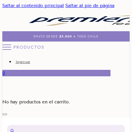
Saltar al contenido principal
Saltar al pie de página
ENVÍO DESDE
$3.500
A TODO CHILE
PRODUCTOS
Ingresar
0
No hay productos en el carrito.
🔍