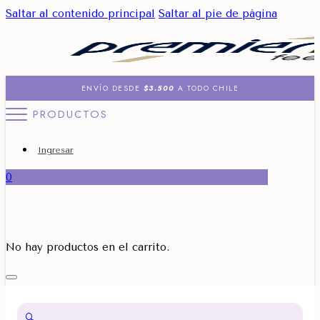
Saltar al contenido principal
Saltar al pie de página
ENVÍO DESDE
$3.500
A TODO CHILE
PRODUCTOS
Ingresar
0
No hay productos en el carrito.
🔍