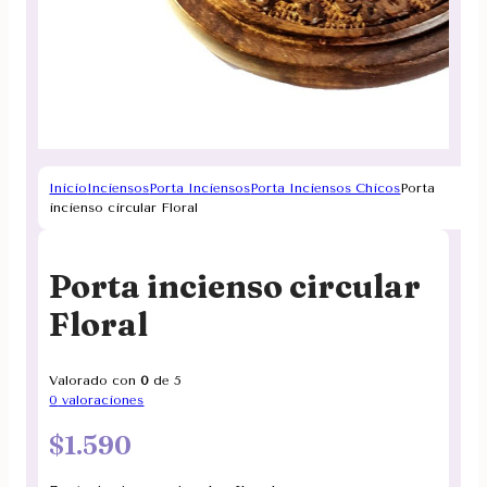
Inicio
Inciensos
Porta Inciensos
Porta Inciensos Chicos
Porta
incienso circular Floral
Porta incienso circular
Floral
Valorado con
0
de 5
0
valoraciones
$
1.590