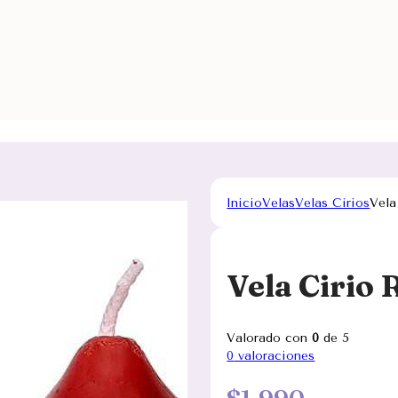
Inicio
Velas
Velas Cirios
Vela
Vela Cirio 
Valorado con
0
de 5
0
valoraciones
$
1.990