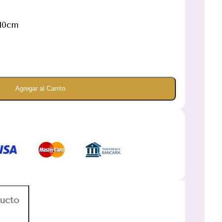
 10cm
Agregar al Carrito
ducto