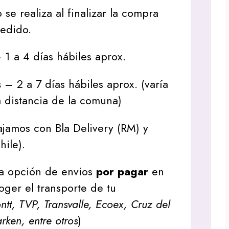
 se realiza al finalizar la compra
pedido.
1 a 4 días hábiles aprox.
s
– 2 a 7 días hábiles aprox. (varía
 distancia de la comuna)
jamos con Bla Delivery (RM) y
hile).
a opción de envios
por pagar
en
oger el transporte de tu
tt, TVP, Transvalle, Ecoex, Cruz del
arken, entre otros
)