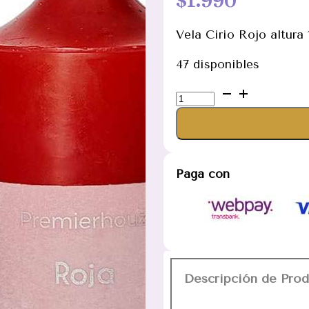
Vela Cirio Rojo altura
47 disponibles
Vela
Cirio
Rojo
altura
10cm
Paga con
cantidad
Descripción de Pro