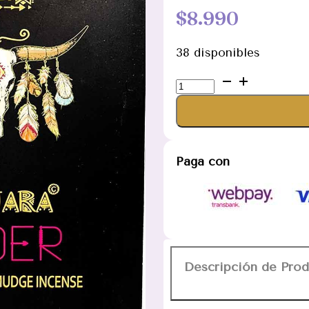
$
8.990
38 disponibles
Incienso
Poder
Banjara
cantidad
Paga con
Descripción de Pro