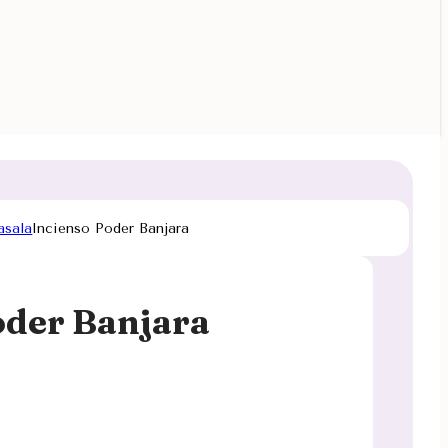
asala
Incienso Poder Banjara
oder Banjara