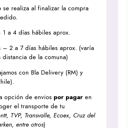
 se realiza al finalizar la compra
pedido.
1 a 4 días hábiles aprox.
s
– 2 a 7 días hábiles aprox. (varía
 distancia de la comuna)
jamos con Bla Delivery (RM) y
hile).
a opción de envios
por pagar
en
oger el transporte de tu
tt, TVP, Transvalle, Ecoex, Cruz del
arken, entre otros
)