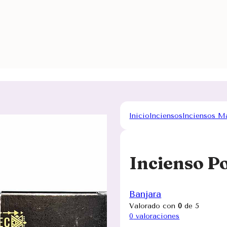
Inicio
Inciensos
Inciensos M
Incienso P
Banjara
Valorado con
0
de 5
0
valoraciones