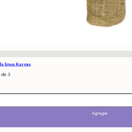
da linea Karma
de 5
Agregar
Agregar