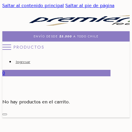
Saltar al contenido principal
Saltar al pie de página
ENVÍO DESDE
$3.500
A TODO CHILE
PRODUCTOS
Ingresar
0
No hay productos en el carrito.