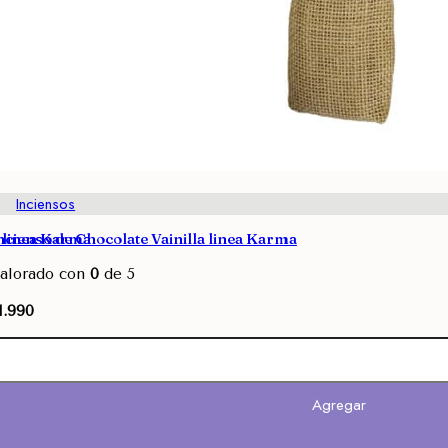
Inciensos
 linea Karma
ncienso de Chocolate Vainilla linea Karma
alorado con
0
de 5
1.990
Agregar
Agregar