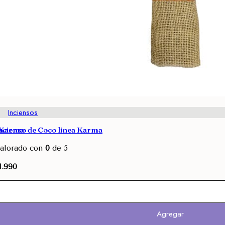
Inciensos
a Karma
ncienso de Coco linea Karma
alorado con
0
de 5
1.990
Agregar
Agregar