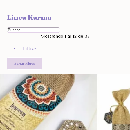
Ocultar
Linea Karma
Filtra por Marcas
Ordenar Por
Mostrando 1 al 12 de 37
Rango de Precio
Filtros
680
6.990
Otras Categorías
Borrar Filtros
Filtra Por