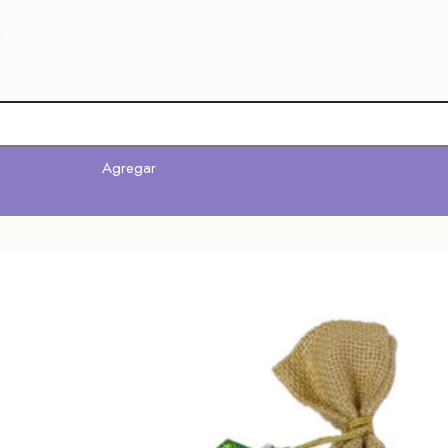
e
Agregar